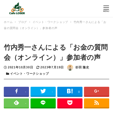
MENU
ホーム
ブログ
イベント・ワークショップ
竹内秀一さんによる「お
金の質問会（オンライン）」参加者の声
竹内秀一さんによる「お金の質問
会（オンライン）」参加者の声
投稿日
更新日
著者
2021年10月30日
2023年7月19日
杉田 隆史
カテゴリー
イベント・ワークショップ
-
-
0
-