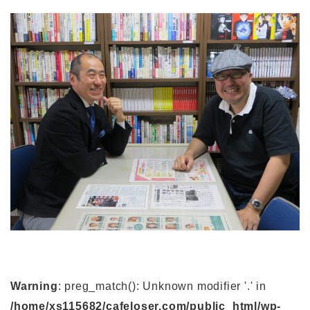
Warning
: preg_match(): Unknown modifier '.' in
/home/xs115682/cafeloser.com/public_html/wp-