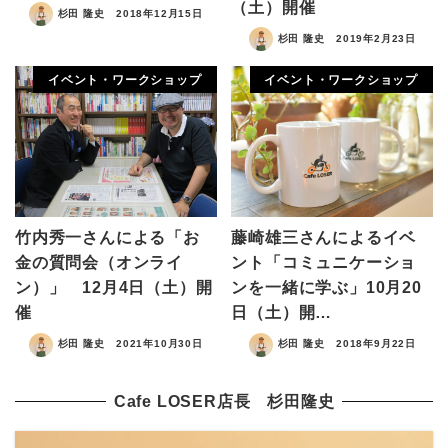
（土）開催
杉田 隆史
2018年12月15日
杉田 隆史
2019年2月23日
イベント・ワークショップ
イベント・ワークショップ
竹内秀一さんによる「お
藤崎雄三さんによるイベ
金の質問会（オンライ
ント「コミュニケーショ
ン）」 12月4日（土）開
ンを一緒に学ぶ」10月20
催
日（土）開…
杉田 隆史
2021年10月30日
杉田 隆史
2018年9月22日
Cafe LOSER店長 杉田隆史